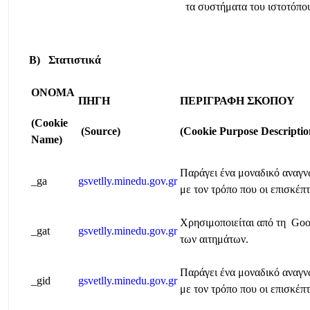
τα συστήματα του ιστοτόπο
Β) Στατιστικά
ΟΝΟΜΑ
ΠΗΓΗ
ΠΕΡΙΓΡΑΦΗ
ΣΚΟΠΟΥ
(Cookie
(Source)
(Cookie Purpose Descriptio
Name)
Παράγει ένα μοναδικό αναγνω
_ga
gsvetlly.minedu.gov.gr
με τον τρόπο που οι επισκέπ
Χρησιμοποιείται από τη Goog
_gat
gsvetlly.minedu.gov.gr
των αιτημάτων.
Παράγει ένα μοναδικό αναγνω
_gid
gsvetlly.minedu.gov.gr
με τον τρόπο που οι επισκέπ