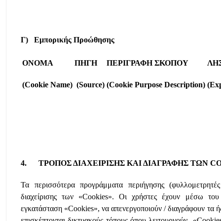
Γ) Εμπορικής Προώθησης
ΟΝΟΜΑ
ΠΗΓΗ
ΠΕΡΙΓΡΑΦΗ
ΣΚΟΠΟΥ
ΛΗ
(Cookie Name)
(Source)
(Cookie Purpose Description)
(Ex
4. TΡΟΠΟΣ ΔΙΑΧΕΙΡΙΣΗΣ ΚΑΙ ΔΙΑΓΡΑΦΗΣ ΤΩΝ C
Τα περισσότερα προγράμματα περιήγησης (φυλλομετρητές
διαχείρισης των «Cookies». Οι χρήστες έχουν μέσω του
εγκατάσταση «Cookies», να απενεργοποιούν / διαγράφουν τα ή
επισκέπτονται δικτυακούς τόπους όπου λειτουργούν «Cookies