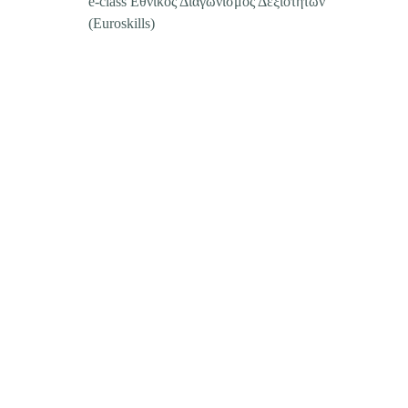
e-class Εθνικός Διαγωνισμός Δεξιοτήτων
(Euroskills)