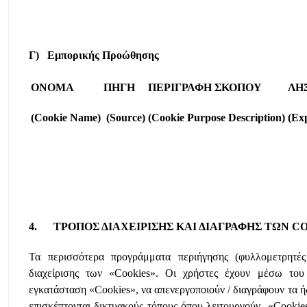
Γ) Εμπορικής Προώθησης
ΟΝΟΜΑ
ΠΗΓΗ
ΠΕΡΙΓΡΑΦΗ
ΣΚΟΠΟΥ
ΛΗ
(Cookie Name)
(Source)
(Cookie Purpose Description)
(Ex
4. TΡΟΠΟΣ ΔΙΑΧΕΙΡΙΣΗΣ ΚΑΙ ΔΙΑΓΡΑΦΗΣ ΤΩΝ C
Τα περισσότερα προγράμματα περιήγησης (φυλλομετρητές
διαχείρισης των «Cookies». Οι χρήστες έχουν μέσω του
εγκατάσταση «Cookies», να απενεργοποιούν / διαγράφουν τα ή
επισκέπτονται δικτυακούς τόπους όπου λειτουργούν «Cookies