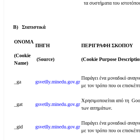
τα συστήματα του ιστοτόπο
Β) Στατιστικά
ΟΝΟΜΑ
ΠΗΓΗ
ΠΕΡΙΓΡΑΦΗ
ΣΚΟΠΟΥ
(Cookie
(Source)
(Cookie Purpose Descriptio
Name)
Παράγει ένα μοναδικό αναγνω
_ga
gsvetlly.minedu.gov.gr
με τον τρόπο που οι επισκέπ
Χρησιμοποιείται από τη Goog
_gat
gsvetlly.minedu.gov.gr
των αιτημάτων.
Παράγει ένα μοναδικό αναγνω
_gid
gsvetlly.minedu.gov.gr
με τον τρόπο που οι επισκέπ